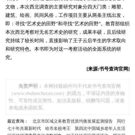
文物，本次西北调查的主要研究对象分四大门类：雕塑、
建筑、绘画、民间风俗，工作项目主要从两条主线出发，
即：寻找“艺术史的田野”和寻找“艺术的田野”。教育部组织
本次西北考察对无名艺术史的研究，成果丰硕，且后续研
究持续了较长时间，直接影响了王子云后半生的学术取向
和研究特色。本书即为对这一考察活动的全面系统的研
究。
[来源:书号查询官网]
免责声明：
本网转载稿件均不代表书号查询官网
（www.shuhaochaxun.com）的观点，不保证内容的准确
性、可靠性或完整性。如涉及版权、稿酬等问题，请速
来电或来函联系。
最近查询：
北京市区域义务教育优质均衡发展监测报告
同行
七十年共襄新时代
哈市名校考王
第四次中国城乡老年人生活