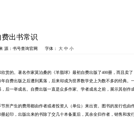
自费出书常识
来 源：书号查询官网
字体：
大
中
小
欣赏的。著名作家莫泊桑的《羊脂球》最初自费出版了400册，而且卖了
01年自费出版之后遭到奚落，后来却成为世界数学史上为数不多的经典。
书，后一举成名。自费出版一直是众多作家、学者成名之前，展示其创作
环节所产生的费用都由作者或者投资人（单位）来出资。图书的发行也由
00册起印，出版出来的书除了交几十本备案后，其余全归作者，销售和发