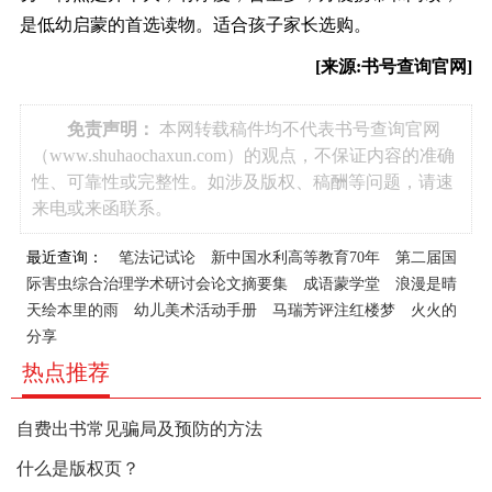
是低幼启蒙的首选读物。适合孩子家长选购。
[来源:书号查询官网]
免责声明：
本网转载稿件均不代表书号查询官网
（www.shuhaochaxun.com）的观点，不保证内容的准确
性、可靠性或完整性。如涉及版权、稿酬等问题，请速
来电或来函联系。
最近查询：
笔法记试论
新中国水利高等教育70年
第二届国
际害虫综合治理学术研讨会论文摘要集
成语蒙学堂
浪漫是晴
天绘本里的雨
幼儿美术活动手册
马瑞芳评注红楼梦
火火的
分享
热点推荐
自费出书常见骗局及预防的方法
什么是版权页？