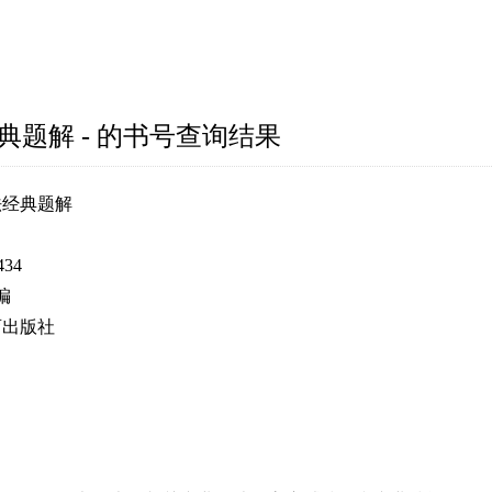
典题解 - 的书号查询结果
法经典题解
434
编
育出版社