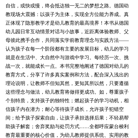
自信，或快或慢，终会抵达独一无二的梦想之路。德国幼
教现场大震撼：以孩子为主体，实现全方位能力养成。真
正体现了隐形教学才是幼儿教育的最高境界！本书从德国
幼儿园日常互动情景对话与小故事，近距离体验教师、父
母彼此携手合作，共同落实学前教育理念与实践方法——
认为孩子在每一个阶段都有主要的发展目标，幼儿的学习
就是在生活中、大自然中与游戏中学习。每经历一次、挑
战一次，就能成长一点。本书完整地阐述了德国对幼儿的
教育方式，分享了许多真实案例和方法，配合深入浅出的
理论说明，让教师不但知其然，更知其所以然，只要遵循
这些理念与做法，幼儿教育将做得更成功。如，尊重孩子
个别特质，支持孩子的独特性；燃起孩子的学习动机，相
信孩子内在潜力；耐心等待孩子成长，允许孩子犯错空
间；给予孩子探索自由，让孩子承担选择后果；不轻易帮
助孩子解套；舍弃奖励与处罚方式……全都呼应蒙台梭利
教育最重要的核心价值，为幼儿教师提供系统、实用的教