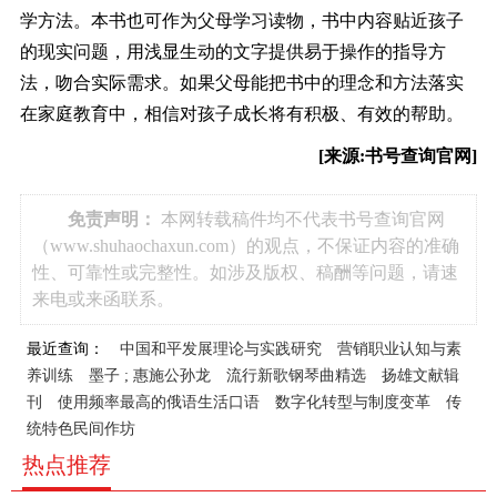
学方法。本书也可作为父母学习读物，书中内容贴近孩子
的现实问题，用浅显生动的文字提供易于操作的指导方
法，吻合实际需求。如果父母能把书中的理念和方法落实
在家庭教育中，相信对孩子成长将有积极、有效的帮助。
[来源:书号查询官网]
免责声明：
本网转载稿件均不代表书号查询官网
（www.shuhaochaxun.com）的观点，不保证内容的准确
性、可靠性或完整性。如涉及版权、稿酬等问题，请速
来电或来函联系。
最近查询：
中国和平发展理论与实践研究
营销职业认知与素
养训练
墨子 ; 惠施公孙龙
流行新歌钢琴曲精选
扬雄文献辑
刊
使用频率最高的俄语生活口语
数字化转型与制度变革
传
统特色民间作坊
热点推荐