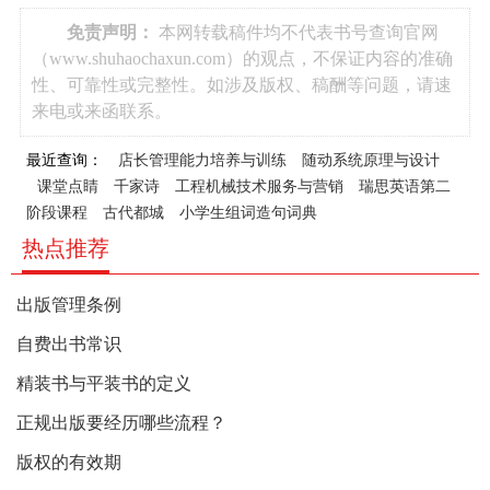
免责声明：
本网转载稿件均不代表书号查询官网
（www.shuhaochaxun.com）的观点，不保证内容的准确
性、可靠性或完整性。如涉及版权、稿酬等问题，请速
来电或来函联系。
最近查询：
店长管理能力培养与训练
随动系统原理与设计
课堂点睛
千家诗
工程机械技术服务与营销
瑞思英语第二
阶段课程
古代都城
小学生组词造句词典
热点推荐
出版管理条例
自费出书常识
精装书与平装书的定义
正规出版要经历哪些流程？
版权的有效期