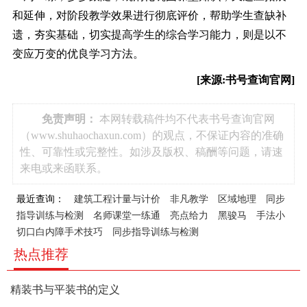
和延伸，对阶段教学效果进行彻底评价，帮助学生查缺补
遗，夯实基础，切实提高学生的综合学习能力，则是以不
变应万变的优良学习方法。
[来源:书号查询官网]
免责声明：
本网转载稿件均不代表书号查询官网
（www.shuhaochaxun.com）的观点，不保证内容的准确
性、可靠性或完整性。如涉及版权、稿酬等问题，请速
来电或来函联系。
最近查询：
建筑工程计量与计价
非凡教学 区域地理
同步
指导训练与检测
名师课堂一练通
亮点给力
黑骏马
手法小
切口白内障手术技巧
同步指导训练与检测
热点推荐
精装书与平装书的定义