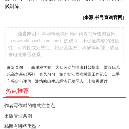
践训练。
[来源:书号查询官网]
免责声明：
本网转载稿件均不代表书号查询官网
（www.shuhaochaxun.com）的观点，不保证内容的准确
性、可靠性或完整性。如涉及版权、稿酬等问题，请速
来电或来函联系。
最近查询：
新课程学案
大众运动与健康科普指南
雷叔玩儿
乐高之基础系列
春风习习
第九批江西省援疆工作纪实
二手
车鉴定与评估
潍坊峡山生态经济开发区志
圭峰禅师碑
热点推荐
作者写作时的格式注意点
出版管理条例
稿酬有哪些类型？