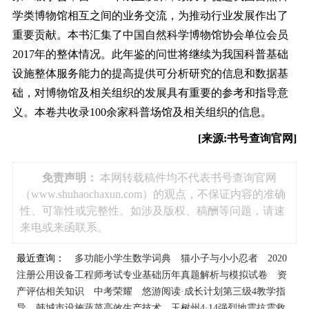
学类博物馆相互之间的业务交流，为推动行业发展作出了
重要贡献。本书汇集了中国自然科学博物馆协会单位会员
2017年的整体情况。此年鉴的问世将继续为我国科普基础
设施整体服务能力的提高提供可分析研究的信息和数据基
础，对博物馆及相关组织的发展具有重要的参考和指导意
义。本卷共收录100余家科普场馆及相关组织的信息。
[来源:书号查询官网]
免责声明：
本网转载稿件均不代表书号查询官网
（www.shuhaochaxun.com）的观点，不保证内容的准确
性、可靠性或完整性。如涉及版权、稿酬等问题，请速
来电或来函联系。
最近查询：
多功能小学生数学词典
猫小子与小小忍者
2020
注册公用设备工程师考试专业基础历年真题解析与模拟试卷
资
产评估相关知识
中考荣耀
悠游阅读·成长计划第三级4教学指
导
韩城市设施蔬菜高效生产技术
玉树州4·14强烈地震抗震救