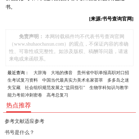
书。
[来源:书号查询官网]
免责声明：
本网转载稿件均不代表书号查询官网
（www.shuhaochaxun.com）的观点，不保证内容的准确
性、可靠性或完整性。如涉及版权、稿酬等问题，请速
来电或来函联系。
最近查询：
大辞海
大地的佛音
贵州省中职单报高职对口招
生考试复习资料
中国当代最具实力美术名家荟萃
多多岛之迷
失宝藏
社会组织规范发展之“盐田指引”
生物学科知识与教学
能力考前冲刺密卷
高考总复习
热点推荐
参考文献适应参考
书号是什么？