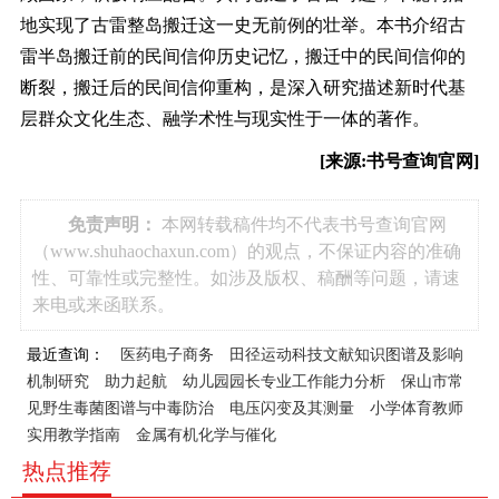
地实现了古雷整岛搬迁这一史无前例的壮举。本书介绍古
雷半岛搬迁前的民间信仰历史记忆，搬迁中的民间信仰的
断裂，搬迁后的民间信仰重构，是深入研究描述新时代基
层群众文化生态、融学术性与现实性于一体的著作。
[来源:书号查询官网]
免责声明：
本网转载稿件均不代表书号查询官网
（www.shuhaochaxun.com）的观点，不保证内容的准确
性、可靠性或完整性。如涉及版权、稿酬等问题，请速
来电或来函联系。
最近查询：
医药电子商务
田径运动科技文献知识图谱及影响
机制研究
助力起航
幼儿园园长专业工作能力分析
保山市常
见野生毒菌图谱与中毒防治
电压闪变及其测量
小学体育教师
实用教学指南
金属有机化学与催化
热点推荐