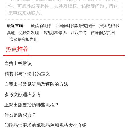
性、可靠性或完整性。如涉及版权、稿酬等问题，请速
来电或来函联系。
最近查询：
诚信的银行
中国会计指数研究报告
张猛龙楷书
真迹
免疫新发现
戈九那些事儿
江汉中考
苗岭侗乡贵州
实验探究报告册
热点推荐
自费出书常识
精装书与平装书的定义
自费出书常见骗局及预防的方法
参考文献适应参考
正规出版要经历哪些流程？
什么是版权页？
印刷品常要求的纸张品种和规格大小介绍